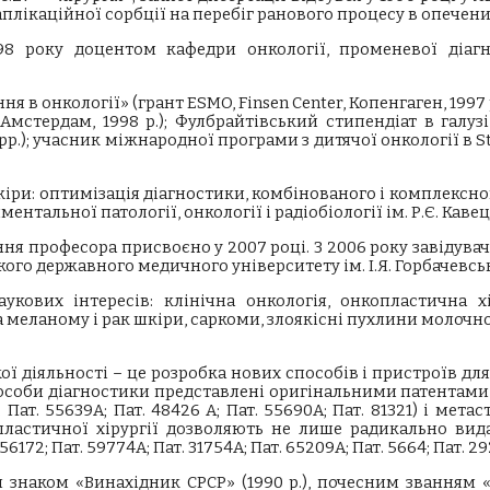
аплікаційної сорбції на перебіг ранового процесу в опечени
98 року доцентом кафедри онкології, променевої діагн
 в онкології» (грант ESMO, Finsen Center, Копенгаген, 1997
Амстердам, 1998 р.); Фулбрайтівський стипендіат в галуз
.); учасник міжнародної програми з дитячої онкології в St. J
іри: оптимізація діагностики, комбінованого і комплексного
ентальної патології, онкології і радіобіології ім. Р.Є. Кавец
ння професора присвоєно у 2007 році. З 2006 року завідувач
ого державного медичного університету ім. І.Я. Горбачевсь
кових інтересів: клінічна онкологія, онкопластична хі
а меланому і рак шкіри, саркоми, злоякісні пухлини молочно
діяльності – це розробка нових способів і пристроїв для
особи діагностики представлені оригінальними патентами, 
Пат. 55639А; Пат. 48426 А; Пат. 55690А; Пат. 81321) і мета
опластичної хірургії дозволяють не лише радикально вид
172; Пат. 59774A; Пат. 31754А; Пат. 65209А; Пат. 5664; Пат. 29
 знаком «Винахідник СРСР» (1990 р.), почесним званням 