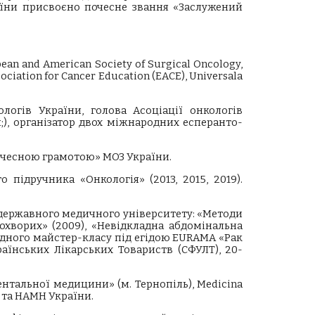
країни присвоєно почесне звання «Заслужений
ean and American Society of Surgical Oncology,
ociation for Cancer Education (EACE), Universala
логів України, голова Асоціації онкологів
t;), організатор двох міжнародних есперанто-
Почесною грамотою» МОЗ України.
 підручника «Онкологія» (2013, 2015, 2019).
 державного медичного університету: «Методи
кохворих» (2009), «Невідкладна абдомінальна
ародного майстер-класу під егідою EURAMA «Рак
країнських Лікарських Товариств (СФУЛТ), 20-
ентальної медицини» (м. Тернопіль), Medicina
З та НАМН України.