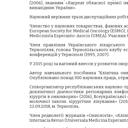
(2006), званням «Лауреат обласної премії і
винахідник України».
Науковий керівник трьох дисертаційних робіт
Членство у наукових товариствах, фахових асоц
European Society for Medical Oncology (ESMO), E
Medicinista Esperanto-Asocio (UMEA). Учасни
Член правління Українського лікарського 
Тернопілля, голова Тернопільського клубу ес
конференцій у Тернополі (1995, 2007).
У 2015 році за вагомий внесок у розвиток о
Автор навчального посібника “Клінічна онко
Опубліковано понад 300 наукових праць, отри
Співорганізатор республіканських науково-п
доклінічної діагностики регіонарних лімфог
хірургія в онкохворих» (2016), Всеукраїнсько
молочної залози: хірургічне лікування» (201
22.09.2018, м. Тернопіль.
Член редколегії журналів «Онкологія», «Клін
Internacia Revuo (Universala Medicina Esperan