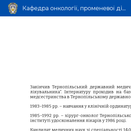
Кафедра онкології, променевої діагностики і терапії та радіаційної медицини
Sk
Закінчив Тернопільський державний медични
лікувальника”. Інтернатуру проходив на б
медсестринства в Тернопільському державном
1983–1985 рр. – навчання у клінічній ординату
1985–1992 рр. – хірург-онколог Тернопільсь
інституті удосконалення лікарів у 1986 році.
Кандидат медичних наук зі спеціальності 14.0