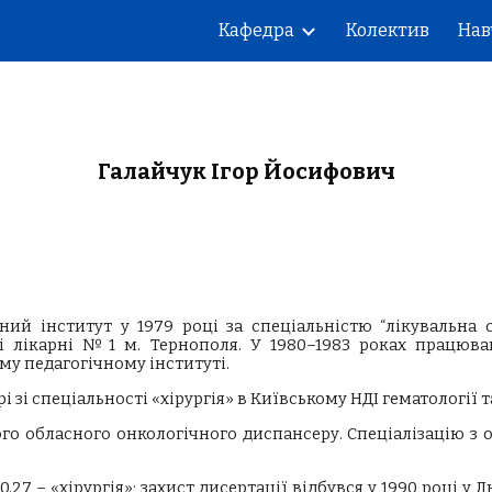
Кафедра
Колектив
Нав
ip to main content
Skip to navigat
Галайчук Ігор Йосифович
й інститут у 1979 році за спеціальністю “лікувальна с
азі лікарні №1 м. Тернополя. У 1980–1983 роках працюв
у педагогічному інституті.
рі зі спеціальності «хірургія» в Київському НДІ гематології 
кого обласного онкологічного диспансеру. Спеціалізацію з
0.27 – «хірургія»; захист дисертації відбувся у 1990 році 