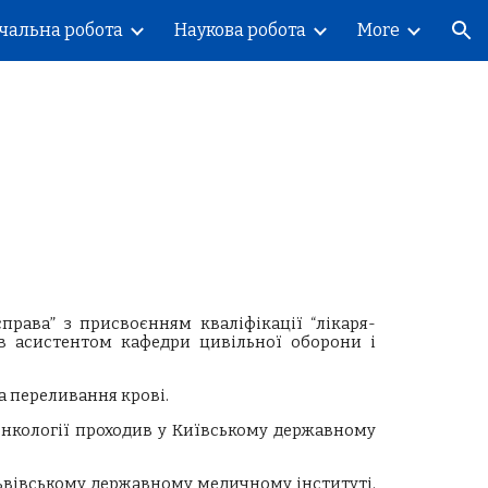
чальна робота
Наукова робота
More
ion
права” з присвоєнням кваліфікації “лікаря-
ав асистентом кафедри цивільної оборони і
та переливання крові.
 онкології проходив у Київському державному
у Львівському державному медичному інституті.