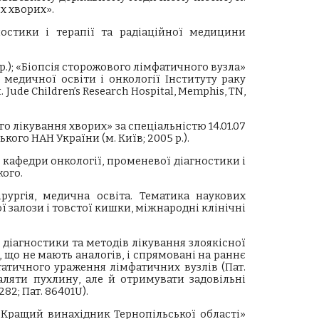
х хворих».
остики і терапії та радіаційної медицини
 р.); «Біопсія сторожового лімфатичного вузла»
і медичної освіти і онкології Інституту раку
ude Children’s Research Hospital, Memphis, TN,
 лікування хворих» за спеціальністю 14.01.07
ького НАН України (м. Київ; 2005 р.).
 кафедри онкології, променевої діагностики і
кого.
рургія, медична освіта. Тематика наукових
ї залози і товстої кишки, міжнародні клінічні
 діагностики та методів лікування злоякісної
що не мають аналогів, і спрямовані на раннє
статичного ураження лімфатичних вузлів (Пат.
аляти пухлину, але й отримувати задовільні
282; Пат. 86401U).
«Кращий винахідник Тернопільської області»