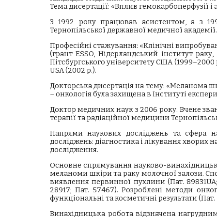
Тема дисертації: «Вплив гемокарбоперфузії і 
З 1992 року працював асистентом, а з 19
Тернопільської державної медичної академії.
Професійні стажування: «Клінічні випробування
(грант ESSO, Нідерландський інститут раку, 
Пітсбургського університету США (1999–2000 рр
USA (2002 р.).
Докторська дисертація на тему: «Меланома шк
– онкологія була захищена в Інституті експерим
Доктор медичних наук з 2006 року. Вчене зва
терапії та радіаційної медицини Тернопільськ
Напрями наукових досліджень та сфера нау
досліджень: діагностика і лікування хворих н
дослідження.
Основне спрямування науково-винахідницької 
меланоми шкіри та раку молочної залози. Сп
виявлення первинної пухлини (Пат. 89831UA; 
28917; Пат. 57467). Розроблені методи онк
функціональні та косметичні результати (Пат. 56
Винахідницька робота відзначена нагрудним