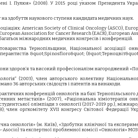
мені І. Пулюя» (2008). У 2015 році указом Президента У
 на здобуття наукового ступеня кандидата медичних наук.
іаціях: American Society of Clinical Oncology (ASCO), Europ
uropean Association for Cancer Research (EACR), European Ass
к багатьох міжнародних медичних конгресів і конференцій.
товариства Тернопільщини, Національної асоціації онко
перантистів &quot;Spinosfloro&quot; (&quot;Терноцвіт&quo
хорони здоров’я та високий професіоналізм нагороджений «
логія” (2003), член авторського колективу Національного
мано 36 авторських свідоцтв і патентів на винаходи.
рактичних конференцій онкологів на базі Тернопільського
енних метастазів» (2007), «Раціональна хіміотерапія он
ї студентської олімпіади з онкології (2017-2019 рр.), міжн
8); член оргкомітету XVII конгресу Світової Федерації У
ічна онкологія» (м. Київ), «Здобутки клінічної та експерим
to-Asocio) та експертної проблемної комісії «Онкологія» МО