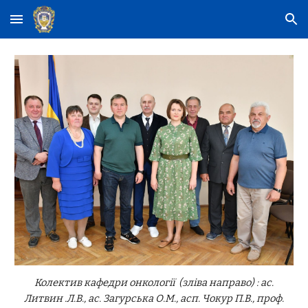
Skip to main content
Skip to navigation
Колектив кафедри онкології (зліва направо) : ас.
Литвин .Л.В., ас. Загурська О.М., асп. Чокур П.В., проф.