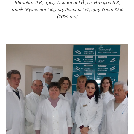
Шкроб
от Л.В., проф. Галайчук І.Й.,
ас. Нітефор Л.В.,
проф. Жулкевич І.В., доц. Леськів І.М., доц. Угляр Ю.В.
(202
4
рік)