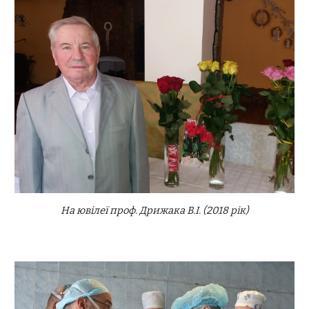
На ювілеї проф. Дрижака В.І. (2018 рік)