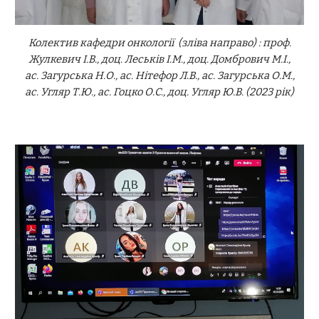
Колектив кафедри онкології (зліва направо) : проф.
Жулкевич І.В., доц. Леськів І.М., доц. Домбрович М.І.,
ас. Загурська Н.О., ас. Нітефор Л.В., ас. Загурська О.М.,
ас. Угляр Т.Ю., ас. Гоцко О.С., доц. Угляр Ю.В. (202
3
рік)