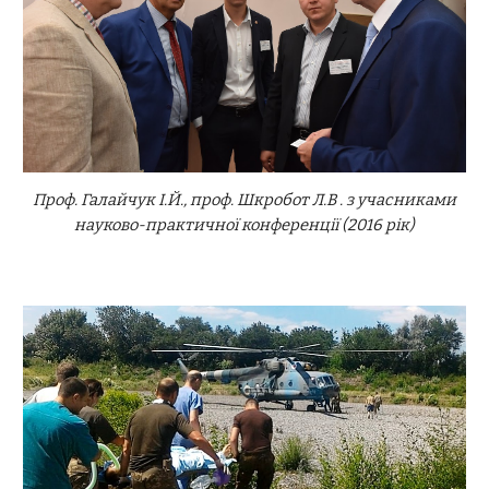
Проф. Галайчук І.Й., проф. Шкробот Л.В . з учасниками
науково-практичної конференції (2016 рік)