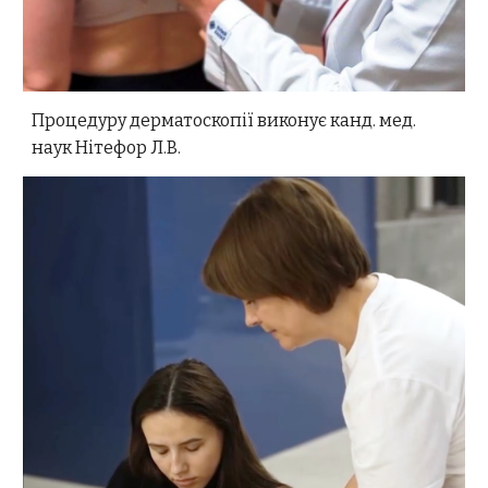
Процедуру дерматоскопії виконує канд. мед.
наук Нітефор Л.В.