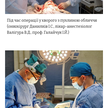
Під час операції у хворого з пухлиною обличчя
(онкохірург Данилків І.С., лікар-анестезіолог
Валігура В.Д., проф. Галайчук І.Й.)